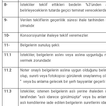
8-
İstekliler teklif ettikleri bedelin %3’ünd
belirleyeceklerin tutarda geçici teminat vereceklerdir
9-
Verilen tekliflerin geçerlilik süresi ihale tarihinde
olmalıdır.
10-
Konsorsiyumlar ihaleye teklif veremezler.
11-
Belgelerin sunuluş şekli.
11.1
İstekliler, belgelerin aslını veya aslına uygunluğu
vermek zorundadır.
11.2
Noter onaylı belgelerin aslına uygun olduğunu beli
olup, sureti veya fotokopisi görülerek onaylanmış olan
‘’ veya bu anlama gelecek bir şerh taşıyanlar geçerli
11.3
İstekliler, istenen belgelerin aslı yerine ihaleden
tarafından ‘’aslı idarece görülmüştür’’ veya bu an
aslı kendilerine iade edilen belgelerin suretlerini i