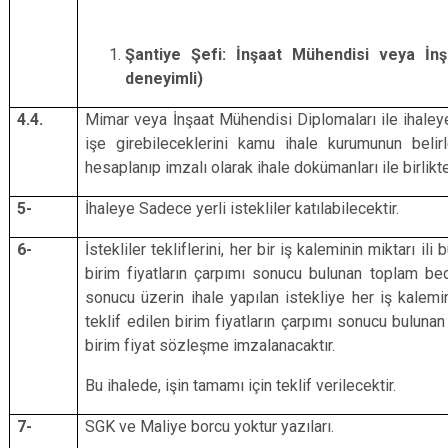
Şantiye Şefi: İnşaat Mühendisi veya İnş
deneyimli)
4.4.
Mimar veya İnşaat Mühendisi Diplomaları ile ihaleye 
işe girebileceklerini kamu ihale kurumunun beli
hesaplanıp imzalı olarak ihale dokümanları ile birlik
5-
İhaleye Sadece yerli istekliler katılabilecektir.
6-
İstekliler tekliflerini, her bir iş kaleminin miktarı ili 
birim fiyatların çarpımı sonucu bulunan toplam bed
sonucu üzerin ihale yapılan istekliye her iş kalemini
teklif edilen birim fiyatların çarpımı sonucu buluna
birim fiyat sözleşme imzalanacaktır.
Bu ihalede, işin tamamı için teklif verilecektir.
7-
SGK ve Maliye borcu yoktur yazıları.