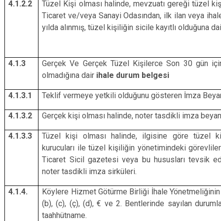
4.1.2.2
Tüzel Kişi olması halinde, mevzuatı gereği tüzel kişi
Ticaret ve/veya Sanayi Odasından, ilk ilan veya ihale
yılda alınmış, tüzel kişiliğin sicile kayıtlı olduğuna da
4.1.3
Gerçek Ve Gerçek Tüzel Kişilerce Son 30 gün için
olmadığına dair
ihale durum belgesi
4.1.3.1
Teklif vermeye yetkili olduğunu gösteren İmza Beya
4.1.3.2
Gerçek kişi olması halinde, noter tasdikli imza beya
4.1.3.3
Tüzel kişi olması halinde, ilgisine göre tüzel kiş
kurucuları ile tüzel kişiliğin yönetimindeki görevlil
Ticaret Sicil gazetesi veya bu hususları tevsik ede
noter tasdikli imza sirküleri.
4.1.4.
Köylere Hizmet Götürme Birliği İhale Yönetmeliğinin
(b), (c), (ç), (d), € ve 2. Bentlerinde sayılan duruml
taahhütname.