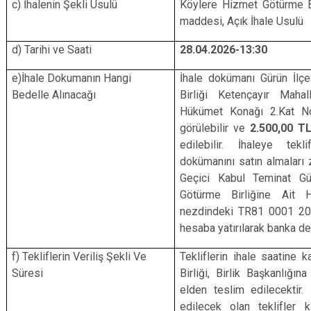
c) İhalenin Şekli Usulü
Köylere Hizmet Götürme Bi
maddesi, Açık İhale Usulü
d) Tarihi ve Saati
28.04.2026-13:30
e)İhale Dokumanın Hangi
İhale dokümanı Gürün İlç
Bedelle Alınacağı
Birliği Ketençayır Maha
Hükümet Konağı 2.Kat N
görülebilir ve
2.500,00 T
edilebilir. İhaleye tekl
dokümanını satın almaları 
Geçici Kabul Teminat Gü
Götürme Birliğine Ait 
nezdindeki TR81 0001 20
hesaba yatırılarak banka de
f) Tekliflerin Veriliş Şekli Ve
Tekliflerin ihale saatine
Süresi
Birliği, Birlik Başkanlığı
elden teslim edilecektir.
edilecek olan teklifler k