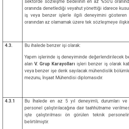
sektörde sözleşme bedelinin en az %50’u oranınd
oranında denetlediği veyahut yönettiği idarece kusu
iş veya benzer işlerle ilgili deneyimini gösteren
oranından az olamamak üzere tek sözleşmeye ilişki
4.3.
Bu ihalede benzer işi olarak:
Yapım işlerinde iş deneyiminde değerlendirilecek be
alan
V. Grup Karayolları
işleri benzer iş olarak kab
veya benzer işe denk sayılacak mühendislik bölümle
mezunu, İnşaat Mühendisi diplomasıdır.
4.3.1
Bu İhalede en az 5 yıl deneyimli, durumları ve p
personel çalıştırılacağına dair taahhütname verilme
işte çalıştırılması ön görülen teknik personel
belirtilmiştir.