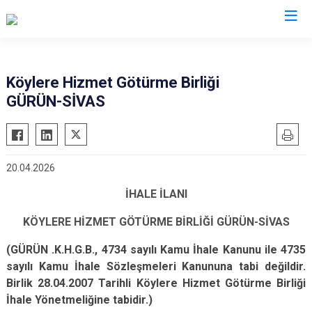
Sivas
Köylere Hizmet Götürme Birliği
GÜRÜN-SİVAS
Akıncılar
İmranlı
Altınyayla
Kangal
Divriği
Koyulhisar
20.04.2026
Doğanşar
Şarkışla
İHALE İLANI
Gemerek
Suşehri
Gölova
Ulaş
KÖYLERE HİZMET GÖTÜRME BİRLİĞİ GÜRÜN-SİVAS
Gürün
Yıldızeli
(GÜRÜN .K.H.G.B., 4734 sayılı Kamu İhale Kanunu ile 4735
Hafik
Zara
sayılı Kamu İhale Sözleşmeleri Kanununa tabi değildir.
Birlik 28.04.2007 Tarihli Köylere Hizmet Götürme Birliği
İhale Yönetmeliğine tabidir.)