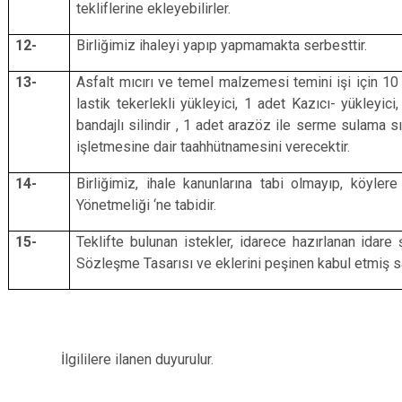
tekliflerine ekleyebilirler.
12-
Birliğimiz ihaleyi yapıp yapmamakta serbesttir.
13-
Asfalt mıcırı ve temel malzemesi temini işi için 1
lastik tekerlekli yükleyici, 1 adet Kazıcı- yükleyic
bandajlı silindir , 1 adet arazöz ile serme sulama sı
işletmesine dair taahhütnamesini verecektir.
14-
Birliğimiz, ihale kanunlarına tabi olmayıp, köyler
Yönetmeliği ‘ne tabidir.
15-
Teklifte bulunan istekler, idarece hazırlanan idare
Sözleşme Tasarısı ve eklerini peşinen kabul etmiş say
İlgililere ilanen duyurulur.