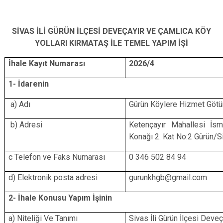
SİVAS İLİ GÜRÜN İLÇESİ DEVEÇAYIR VE ÇAMLICA KÖY
YOLLARI KIRMATAŞ İLE TEMEL YAPIM İŞİ
İhale Kayıt Numarası
2026/4
1- İdarenin
a) Adı
Gürün Köylere Hizmet Götür
b) Adresi
Ketençayır Mahallesi İs
Konağı 2. Kat No:2 Gürün/S
c Telefon ve Faks Numarası
0 346 502 84 94
d) Elektronik posta adresi
gurunkhgb@gmail.com
2- İhale Konusu Yapım İşinin
a) Niteliği Ve Tanımı
Sivas İli Gürün İlçesi Deve