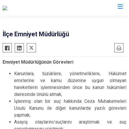
Sivas
İlçe Emniyet Müdürlüğü
Akıncılar
İmranlı
Altınyayla
Kangal
Emniyet Müdürlüğünün Görevleri
Divriği
Koyulhisar
Doğanşar
Şarkışla
Kanunlara, tüzüklere, yönetmeliklere, Hükümet
emirlerine ve kamu düzenine uygun olmayan
Gemerek
Suşehri
hareketlerin işlenmesinden önce bu kanun hükümleri
Gölova
Ulaş
dairesinde önünü almak,
Gürün
Yıldızeli
İşlenmiş olan bir suç hakkında Ceza Muhakemeleri
Hafik
Zara
Usulü Kanunu ile diğer kanunlarda yazılı görevleri
yapmak,
Asayiş olaylarını/suçlarını araştırmak ve suç
soruşturmasını yürütmek,