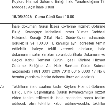
Köylere Hizmet Götürme Birliği İhale Yönetmeliğinin 18
Maddesi, Açık İhale Usulü
15/05/2026 - Cuma Günü Saat 10.00
İhale dokümanı Gürün İlçesi Köylerine Hizmet Götürm
Birliği Ketençayır Mahallesi İsmet Yılmaz Caddes
Hükümet Konağı 2.Kat No:2 Gürün-Sivas adresind
görülebilir ve 100,00 TL karşılığı aynı adresten temi
edilebilir. İhaleye teklif verecek olanların, ihal
dokümanını satın almaları zorunludur.(İhale Dokümanı v
Geçici Kabul Teminat Gürün İlçesi Köylere Hizme
Götürme Birliğine Ait Halk Bankası Gürün Şubes
nezdindeki TR81 0001 2009 7010 0016 0000 47 No’l
hesaba yatırılarak banka dekontu ibraz edilecektir)
 Ve
Tekliflerin ihale saatine kadar Köylere Hizmet Götürm
Birliği, Birlik Başkanlığına (Gürün Kaymakamlığı) bizza
elden teslim edilecektir. İhale saatinden sonra tesli
edilecek olan teklifler kabul edilmeyecektir, teklifle