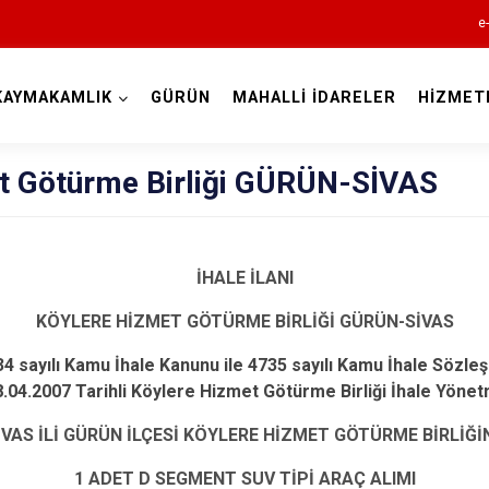
e
KAYMAKAMLIK
GÜRÜN
MAHALLİ İDARELER
HİZMET
Sivas
t Götürme Birliği GÜRÜN-SİVAS
İHALE İLANI
KÖYLERE HİZMET GÖTÜRME BİRLİĞİ GÜRÜN-SİVAS
Akıncılar
Altınyayla
34 sayılı Kamu İhale Kanunu ile 4735 sayılı Kamu İhale Sözle
 28.04.2007 Tarihli Köylere Hizmet Götürme Birliği İhale Yönetm
Divriği
İVAS İLİ GÜRÜN İLÇESİ KÖYLERE HİZMET GÖTÜRME BİRLİĞİ
Doğanşar
Gemerek
1 ADET D SEGMENT SUV TİPİ ARAÇ ALIMI