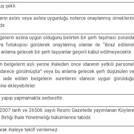
uş şekli.
elerin aslını veya aslına uygunluğu noterce onaylanmış örneklerin
ır.
gelerin aslına uygun olduğunu belirten bir şerh taşıması zorund
ya fotokopisi görülerek onaylanmış olanlar ile ‘’ibraz edileni
u anlama gelecek bir şerh taşıyanlar geçerli kabul edilmeyecektir.
nen belgelerin aslı yerine ihaleden önce idarenin yetkili persone
ı idarece görülmüştür’’ veya bu anlama gelecek şerh düşünülen v
e iade edilen belgelerin suretlerini idarece uygun görüldüğ
ine ekleyebilirler.
yi yapıp yapmamakta serbesttir.
4.2007 tarih ve 26506 sayılı Resmi Gazetede yayımlanan Köyler
irliği İhale Yönetmeliği hükümlerine tabidir.
ak ihaleye teklif verilemez.