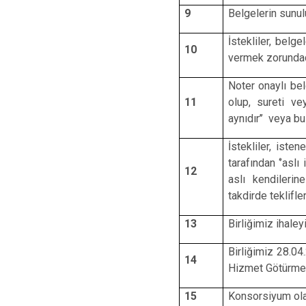
9
Belgelerin sunul
İstekliler, belg
10
vermek zorundad
Noter onaylı bel
11
olup, sureti ve
aynıdır’’ veya b
İstekliler, iste
tarafından ‘’asl
12
aslı kendilerin
takdirde teklifler
13
Birliğimiz ihale
Birliğimiz 28.0
14
Hizmet Götürme B
15
Konsorsiyum olar