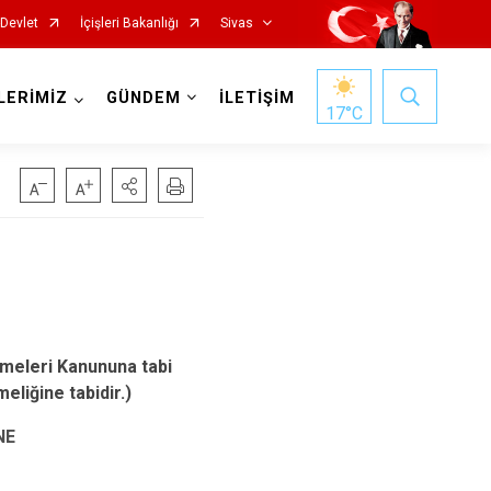
-Devlet
İçişleri Bakanlığı
Sivas
LERİMİZ
GÜNDEM
İLETİŞİM
17
°C
İmranlı
Kangal
şmeleri Kanununa tabi
eliğine tabidir.)
Koyulhisar
NE
Şarkışla
Suşehri