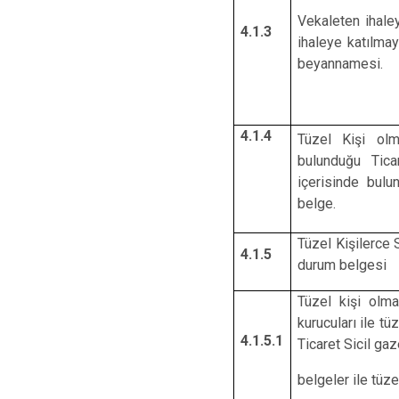
Vekaleten ihaley
4.1.3
ihaleye katılmay
beyannamesi.
4.1.4
Tüzel Kişi olma
bulunduğu Tica
içerisinde bulun
belge.
Tüzel Kişilerce 
4.1.5
durum belgesi
Tüzel kişi olmas
kurucuları ile tü
4.1.5.1
Ticaret Sicil ga
belgeler ile tüzel