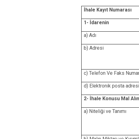
İhale Kayıt Numarası
1- İdarenin
a) Adı
b) Adresi
c) Telefon Ve Faks Numa
d) Elektronik posta adres
2- İhale Konusu Mal Alım
a) Niteliği ve Tanımı
b) Malın Miktarı ve Kısıml