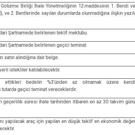
Götürme Birliği İhale Yönetmeliğinin 12.maddesinin 1. Bendi v
, (d), ve 2. Bentlerinde sayılan durumlarda olunmadığına ilişkin yazıl
 İdari Şartnamede belirlenen teklif mektubu.
 İdari Şartnamede belirlenen geçici teminat.
n satın alındığına dair belge.
rli istekliler katılabilecektir.
klif ettikleri bedelin %3’ünden az olmamak üzere kend
 tutarda geçici teminat vereceklerdir.
rin geçerlilik süresi ihale tarihinden itibaren en az 30 takvim gün
mı yapılacak araç için yapılan en düşük teklif en ekonomik değe
ecektir.