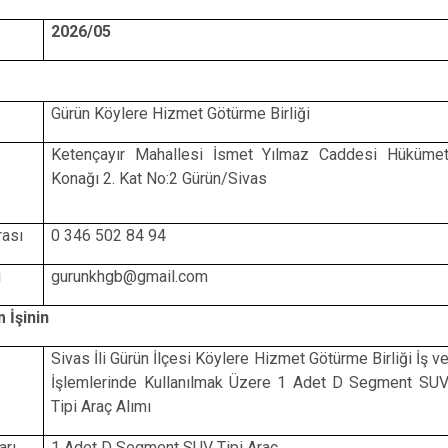
Gölova
2026/05
Gürün
Hafik
Gürün Köylere Hizmet Götürme Birliği
Ketençayır Mahallesi İsmet Yılmaz Caddesi Hüküme
Konağı 2. Kat No:2 Gürün/Sivas
rası
0 346 502 84 94
i
gurunkhgb@gmail.com
 İşinin
Sivas İli Gürün İlçesi Köylere Hizmet Götürme Birliği İş v
İşlemlerinde Kullanılmak Üzere 1 Adet D Segment SU
Tipi Araç Alımı
arı
1 Adet
D Segment SUV Tipi Araç