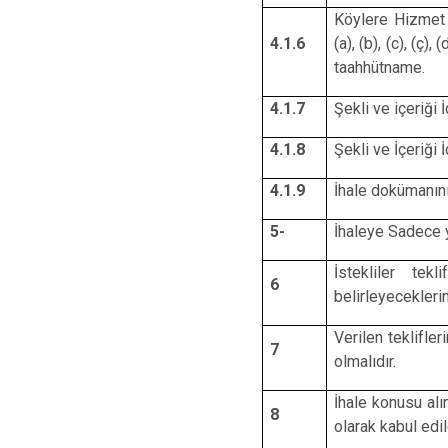
Köylere Hizmet 
4.1.6
(a), (b), (c), (ç)
taahhütname.
4.1.7
Şekli ve içeriği
4.1.8
Şekli ve İçeriği
4.1.9
İhale dokümanını
5-
İhaleye Sadece ye
İstekliler te
6
belirleyeceklerin
Verilen teklifle
7
olmalıdır.
İhale konusu alı
8
olarak kabul edil