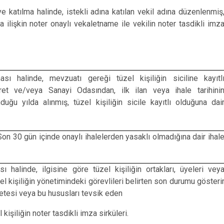
e katılma halinde, istekli adına katılan vekil adına düzenlenmiş
a ilişkin noter onaylı vekaletname ile vekilin noter tasdikli imz
sı halinde, mevzuatı gereği tüzel kişiliğin siciline kayıtl
ret ve/veya Sanayi Odasından, ilk ilan veya ihale tarihini
duğu yılda alınmış, tüzel kişiliğin sicile kayıtlı olduğuna dai
Son 30 gün içinde onaylı ihalelerden yasaklı olmadığına dair ihal
ı halinde, ilgisine göre tüzel kişiliğin ortakları, üyeleri vey
zel kişiliğin yönetimindeki görevlileri belirten son durumu gösteri
zetesi veya bu hususları tevsik eden
 kişiliğin noter tasdikli imza sirküleri.