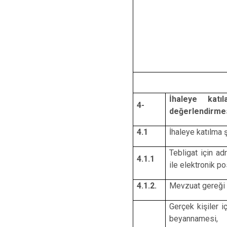
İhaleye katı
4-
değerlendirmes
4.1
İhaleye katılm
Tebligat için ad
4.1.1
ile elektronik po
4.1.2.
Mevzuat gereği k
Gerçek kişiler iç
beyannamesi,