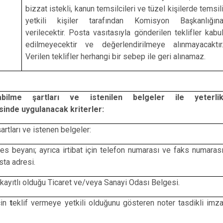
bizzat istekli, kanun temsilcileri ve tüzel kişilerde temsil
yetkili kişiler tarafından Komisyon Başkanlığın
verilecektir. Posta vasıtasıyla gönderilen teklifler kabu
edilmeyecektir ve değerlendirilmeye alınmayacaktır
Verilen teklifler herhangi bir sebep ile geri alınamaz.
labilme şartları ve istenilen belgeler ile yeterli
inde uygulanacak kriterler:
a şartları ve istenen belgeler:
res beyanı; ayrıca irtibat için telefon numarası ve faks numaras
sta adresi.
ayıtlı olduğu Ticaret ve/veya Sanayi Odası Belgesi.
in
t
eklif vermeye yetkili olduğunu gösteren noter tasdikli imz