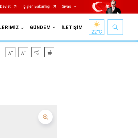
-Devlet
İçişleri Bakanlığı
Sivas
LERİMİZ
GÜNDEM
İLETİŞİM
22
°C
İmranlı
Kangal
Koyulhisar
Şarkışla
Suşehri