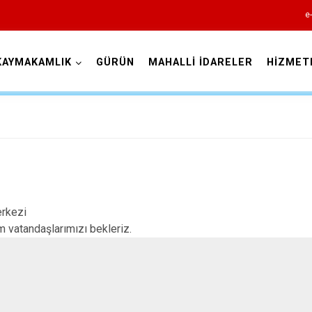
e
KAYMAKAMLIK
GÜRÜN
MAHALLİ İDARELER
HİZMET
Sivas
Akıncılar
rkezi
 vatandaşlarımızı bekleriz.
Altınyayla
Divriği
Doğanşar
Gemerek